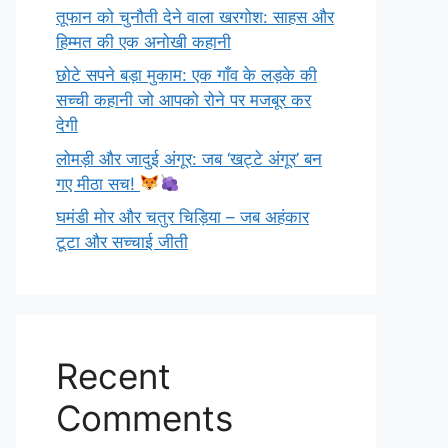
तूफान को चुनौती देने वाला खरगोश: साहस और
हिम्मत की एक अनोखी कहानी
छोटे सपने बड़ा मुकाम: एक गाँव के लड़के की
सच्ची कहानी जो आपको रोने पर मजबूर कर
देगी
लोमड़ी और जादुई अंगूर: जब ‘खट्टे अंगूर’ बन
गए मीठा सच!
घमंडी मोर और चतुर चिड़िया – जब अहंकार
टूटा और सच्चाई जीती
Recent
Comments