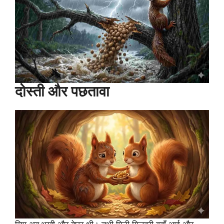
दोस्ती और पछतावा