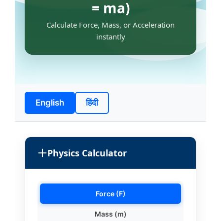
= ma)
Calculate Force, Mass, or Acceleration
instantly
English
हिंदी
Physics Calculator
Force (F)
Mass (m)