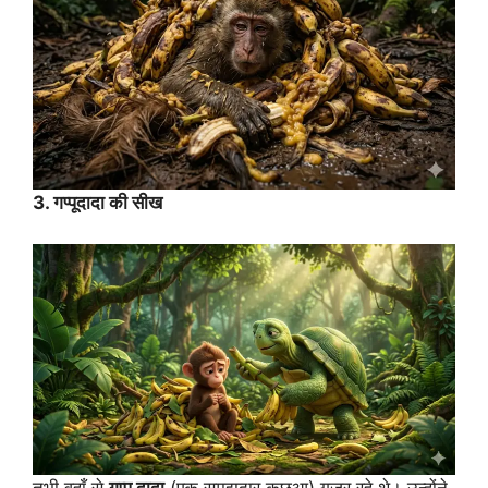
3. गप्पूदादा की सीख
तभी वहाँ से
गप्पू
दादा
(एक समझदार कछुआ) गुज़र रहे थे। उन्होंने